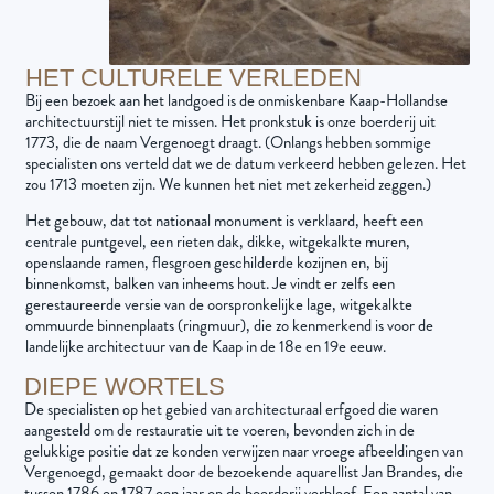
HET CULTURELE VERLEDEN
Bij een bezoek aan het landgoed is de onmiskenbare Kaap-Hollandse
architectuurstijl niet te missen. Het pronkstuk is onze boerderij uit
1773, die de naam Vergenoegt draagt. (Onlangs hebben sommige
specialisten ons verteld dat we de datum verkeerd hebben gelezen. Het
zou 1713 moeten zijn. We kunnen het niet met zekerheid zeggen.)
Het gebouw, dat tot nationaal monument is verklaard, heeft een
centrale puntgevel, een rieten dak, dikke, witgekalkte muren,
openslaande ramen, flesgroen geschilderde kozijnen en, bij
binnenkomst, balken van inheems hout. Je vindt er zelfs een
gerestaureerde versie van de oorspronkelijke lage, witgekalkte
ommuurde binnenplaats (ringmuur), die zo kenmerkend is voor de
landelijke architectuur van de Kaap in de 18e en 19e eeuw.
DIEPE WORTELS
De specialisten op het gebied van architecturaal erfgoed die waren
aangesteld om de restauratie uit te voeren, bevonden zich in de
gelukkige positie dat ze konden verwijzen naar vroege afbeeldingen van
Vergenoegd, gemaakt door de bezoekende aquarellist Jan Brandes, die
tussen 1786 en 1787 een jaar op de boerderij verbleef. Een aantal van