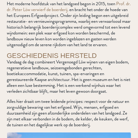
Het moderne hoofdstuk van het landgoed begon in 2015, toen
Prof. dr.
dr. Peter Löw verwierf de boerderij.
en bracht het onder de hoede van
het Europees Erfgoedproject. Onder zijn leiding begon een uitgebreid
restauratie- en vernieuwingsprogramma, waarbij een verwaarloosd maar
historisch belangrijk boerderijcomplex werd omgevormd tot een levend
wijndomein: een plek waar erfgoed kon worden beschermd, de
landbouw nieuw leven kon worden ingeblazen en gasten werden
uitgenodigd om de serene rijkdom van het land te ervaren.
GESCHIEDENIS HERSTELD
Vandaag de dag combineert Vergenoegd Löw wijnen van eigen bodem,
regeneratieve landbouw, seizoensgebonden gerechten,
boetiekaccommodatie, kunst, tuinen, spa-ervaringen en
gerestaureerde Kaapse architectuur. Het is geen museum en het is niet
alleen een luxe bestemming. Het is een werkend wijnhuis waar het
verleden zichtbaar blijft, maar het leven gewoon doorgaat.
Alles hier draait om twee leidende principes: respect voor de natuur en
zorgvuldige bewaring van het erfgoed. Wijn, mensen, erfgoed en
duurzaamheid zijn geen afzonderlijke onderdelen van het landgoed. Ze
zijn met elkaar verbonden in de bodem, de kelder, de keuken, de werf,
de tuinen en het dagelijkse werk op de boerderij.