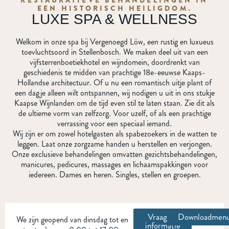
EEN HISTORISCH HEILIGDOM.
LUXE SPA & WELLNESS
Welkom in onze spa bij Vergenoegd Löw, een rustig en luxueus
toevluchtsoord in Stellenbosch. We maken deel uit van een
vijfsterrenboetiekhotel en wijndomein, doordrenkt van
geschiedenis te midden van prachtige 18e-eeuwse Kaaps-
Hollandse architectuur. Of u nu een romantisch uitje plant of
een dagje alleen wilt ontspannen, wij nodigen u uit in ons stukje
Kaapse Wijnlanden om de tijd even stil te laten staan. Zie dit als
de ultieme vorm van zelfzorg. Voor uzelf, of als een prachtige
verrassing voor een speciaal iemand.
Wij zijn er om zowel hotelgasten als spabezoekers in de watten te
leggen. Laat onze zorgzame handen u herstellen en verjongen.
Onze exclusieve behandelingen omvatten gezichtsbehandelingen,
manicures, pedicures, massages en lichaamspakkingen voor
iedereen. Dames en heren. Singles, stellen en groepen.
Vraag nu
Downloadmen
We zijn geopend van dinsdag tot en
informatie