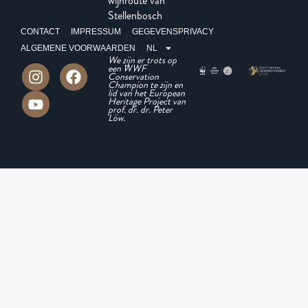
wijnroute van
Stellenbosch
CONTACT
IMPRESSUM
GEGEVENSPRIVACY
ALGEMENE VOORWAARDEN
NL
We zijn er trots op
een WWF
Conservation
Champion te zijn en
lid van het European
Heritage Project van
prof. dr. dr. Peter
Löw.