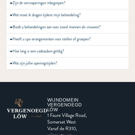
Zijn de versnaperingen inbegrepen?
Wat moet ik dragen tijdens mijn behandeling?
Biedt u behandelingen aan voor zowel mannen als vrouwen?
Heeft u spa-arrangementen voor stellen of groepen?
Hoe lang is een cadeaubon geldig?
Wat zijn jullie openingstijden?
WIJNDOMEIN
VERGENOEGD
LÖW
1 Faure Village Road,
Somerset West
Vanaf de R310,