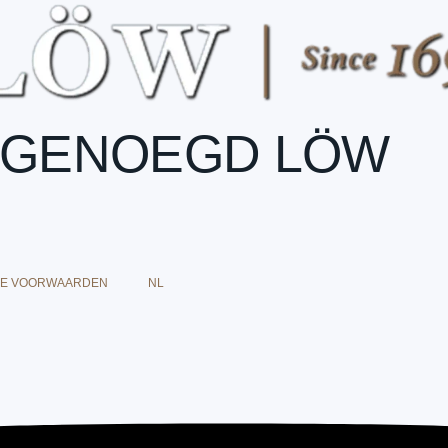
RGENOEGD LÖW
E VOORWAARDEN
NL