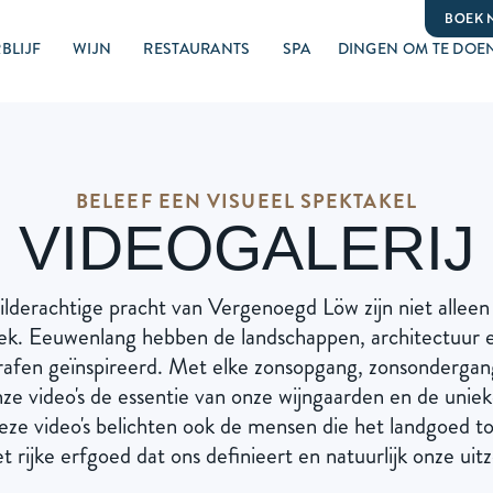
BOEK 
BLIJF
WIJN
RESTAURANTS
SPA
DINGEN OM TE DOE
BELEEF EEN VISUEEL SPEKTAKEL
VIDEOGALERIJ
lderachtige pracht van Vergenoegd Löw zijn niet alleen v
eek. Eeuwenlang hebben de landschappen, architectuur e
rafen geïnspireerd. Met elke zonsopgang, zonsondergang
ze video's de essentie van onze wijngaarden en de uni
eze video's belichten ook de mensen die het landgoed t
 rijke erfgoed dat ons definieert en natuurlijk onze uitz