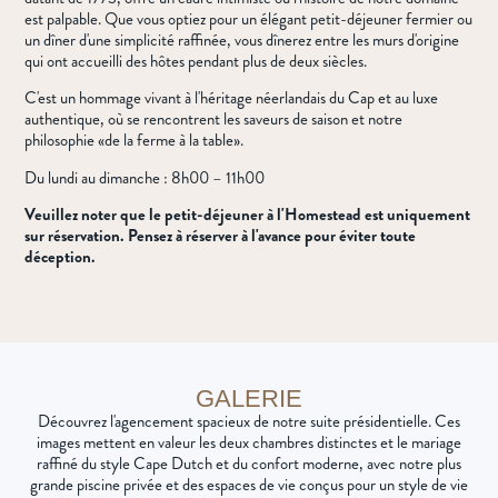
est palpable. Que vous optiez pour un élégant petit-déjeuner fermier ou
un dîner d'une simplicité raffinée, vous dînerez entre les murs d'origine
qui ont accueilli des hôtes pendant plus de deux siècles.
C'est un hommage vivant à l'héritage néerlandais du Cap et au luxe
authentique, où se rencontrent les saveurs de saison et notre
philosophie «de la ferme à la table».
Du lundi au dimanche : 8h00 – 11h00
Veuillez noter que le petit-déjeuner à l'Homestead est uniquement
sur réservation. Pensez à réserver à l'avance pour éviter toute
déception.
GALERIE
Découvrez l'agencement spacieux de notre suite présidentielle. Ces
images mettent en valeur les deux chambres distinctes et le mariage
raffiné du style Cape Dutch et du confort moderne, avec notre plus
grande piscine privée et des espaces de vie conçus pour un style de vie