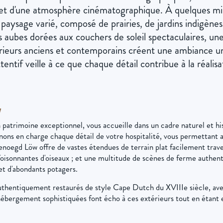
e et d'une atmosphère cinématographique. À quelques m
paysage varié, composé de prairies, de jardins indigène
 aubes dorées aux couchers de soleil spectaculaires, un
ieurs anciens et contemporains créent une ambiance un
ttentif veille à ce que chaque détail contribue à la réalisa
W
 patrimoine exceptionnel, vous accueille dans un cadre naturel et hi
nons en charge chaque détail de votre hospitalité, vous permettant a
oegd Löw offre de vastes étendues de terrain plat facilement trave
 foisonnantes d'oiseaux ; et une multitude de scènes de ferme authen
et d'abondants potagers.
thentiquement restaurés de style Cape Dutch du XVIIIe siècle, avec 
 d'hébergement sophistiquées font écho à ces extérieurs tout en étant