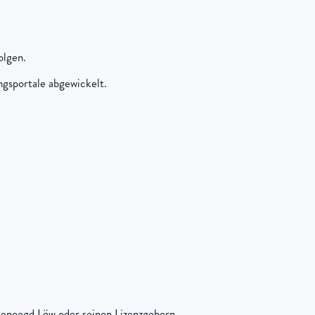
olgen.
ngsportale abgewickelt.
genoegd Löw oder seinen Lizenzgebern.