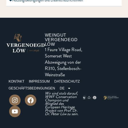
Nutzungsbedingungen und Datenschutzrichtlinien
WEINGUT
VERGENOEGD
LÖW
1 Faure Village Road,
Somerset West
Abzweigung von der
R310, Stellenbosch-
Weinstraße
KONTAKT
IMPRESSUM
DATENSCHUTZ
GESCHÄFTSBEDINGUNGEN
DE
Wir sind stolz darauf,
WWF Conservation
Champion und
Mitglied des
European Heritage
Project von Prof. Dr.
Dr. Peter Löw zu sein.