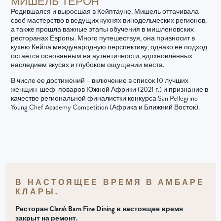
МИШЕЛЬ ТЕРОН
Родившаяся и выросшая в Кейптауне, Мишель оттачивала
своё мастерство в ведущих кухнях винодельческих регионов,
а также прошла важные этапы обучения в мишленовских
ресторанах Европы. Много путешествуя, она привносит в
кухню Кейпа международную перспективу, однако её подход
остаётся основанным на аутентичности, вдохновлённых
наследием вкусах и глубоком ощущении места.
В числе ее достижений – включение в список 10 лучших
женщин-шеф-поваров Южной Африки (2021 г.) и признание в
качестве региональной финалистки конкурса San Pellegrino
Young Chef Academy Competition (Африка и Ближний Восток).
В НАСТОЯЩЕЕ ВРЕМЯ В АМБАРЕ
КЛАРЫ.
Ресторан Clara's Barn Fine Dining в настоящее время
закрыт на ремонт.