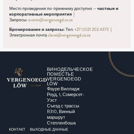
Место проведения по-прежнему доступно —
частные и
корпоративные мероприятия
|
Запросы:
events@vergenoegd.co.za
Бронирование и запросы:
Тел.
+27 (0)21 202 4373
|
Электронная почта
claras@vergenoegd.co.za
ВИНОДЕЛЬЧЕСКОЕ
ПОМЕСТЬЕ
VERGENOEGD
LÖW
Фауре Виллидж
Роуд, 1, Сомерсет-
Уэст
Съезд с трассы
R310, Винный
маршрут
Стелленбоша
КОНТАКТ
ВЫХОДНЫЕ ДАННЫЕ