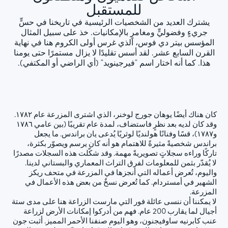
للمستقبل
يشترك العديد من الشخصيات الرئيسية في تاريخنا في حسٍّ
جريءٍ وفضوليٍّ ومغامرٍ بالإمكانيات. خذ على سبيل المثال
المؤسس بيتر دي فوس، الذي غرس أولى الكروم هنا في نهاية
القرن السابع عشر. لقد أسس تقليدًا لا يزال مستمرًا حتى يومنا
هذا. كما أنه اختار اسم "فيرجينويد" (أي الراضي أو المكتفي).
كان هناك أيضًا يوهان جورج لوخنر، الذي اشترى المزرعة عام ١٧٨٢.
وقد كان لديه بعد نظرٍ فاستضاف، لمدة عام تقريبًا (بين عامي ١٧٨٦
و١٧٨٧)، قسًا وفنانًا هولنديًا لوثريًا يُدعى يان براندس. ما يجعل
براندس شخصيةً مثيرةً للاهتمام هو أنه كان يرسم ويصوّر بكثرة،
تاركًا وراءه سجلاتٍ تصويريةً مهمة. وقد شكّلت هذه السجلات مصدرًا
لا يُقدّر بثمن للمعلومات لفرق التراث المعماري والبستاني لدينا.
واليوم، تُعرض أعماله التي أنجزها في المزرعة في متحف ريكز
الشهير في أمستردام. كما تُعرض نسخٌ من بعض هذه الأعمال في
المزرعة.
لا يمكننا أن ننسى عائلة فور التي مارست الزراعة هنا على مدى ستة
أجيال لما يقارب 200 عام. فهم من أدركوا إمكانات الأرض لزراعة
عنب كابرنيه ساوفيجنون، وهو اليوم صنفنا الأحمر المميز. أثبت جون