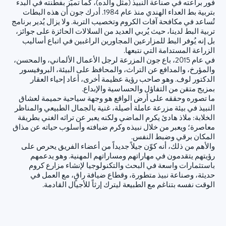
فور براعته في صناعة النبيذ (مثل والده)، كما تميّز بفطنته في البدء
بتربية بط العداء الهندي منذ عام 1984. أدرك جون أن هذه البطات
تُساعد في مكافحة آفات الكروم وتخصيب التربة. ولا يزال يُدير برنامج
تربية البط لدينا، حيث يُربي العديد من السلالات الحائزة على جوائز،
بل إنه يُوفر البط للمزارعين المجاورين الراغبين في اتباع أساليب
الزراعة المستدامة التي نتبعها.
في عام 2015، باع جون المزرعة لرجل الأعمال الألماني، والمحسن،
والمؤرخ، والمدافع عن التراث، والمحافظ على البيئة، البروفيسور
الدكتور لوف. وهو صاحب رؤية عظيمة أخرى، أعاد إحياء العقار
بمزيج متقن من التفاؤل والحساسية والإبداع.
ما تصوره وحققه على أرض الواقع هو وجهة سياحية حميمة لعشاق
النبيذ في بيئة مزرعة عاملة أصيلة، غنية بالجمال الطبيعي والمناظر
الخلابة: ملاذ هادئ يكرم الماضي ولكنه يعبر عن تراثه الغني بطريقة
معاصرة؛ ويعبر من خلال نبيذه وكرم ضيافته وأسلوب حياته عن مذاق
المكان برقي وضبط النفس.
والأهم من ذلك، أنه كوّن جيلاً جديداً من أعضاء الفريق يحرص على
رؤيتهم يتقدمون في مهاراتهم ومساراتهم المهنية. وهو يدعمهم
باستثمارات واسعة في البحث والتكنولوجيا لإنشاء مزارع كروم
حديثة، وصناعة نبيذ متطورة، وقطاع ضيافة راقٍ، مع العمل في
الوقت نفسه بتناغم مع الطبيعة ليترك إرثاً للأجيال القادمة.