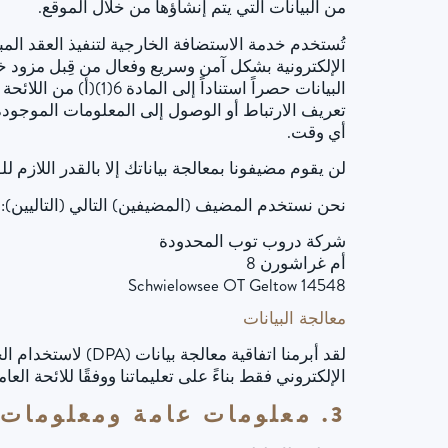
من البيانات التي يتم إنشاؤها من خلال الموقع.
تعريف الارتباط أو الوصول إلى المعلومات الموجودة
أي وقت.
لن يقوم مضيفونا بمعالجة بياناتك إلا بالقدر اللازم للو
نحن نستخدم المضيف (المضيفين) التالي (التاليين):
شركة دروب توب المحدودة
أم غراشورن 8
14548 Schwielowsee OT Geltow
معالجة البيانات
لقد أبرمنا اتفاقي
الإلكتروني فقط بناءً على تعليماتنا ووفقًا للائحة العامة لحم
3. معلومات عامة ومعلومات إلزامية