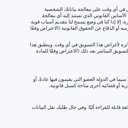
هـ) أو (و) من اللائحة العامة لحماية البيانات (GDPR)، يحق لك الاعتراض في أي وقت على معالجة بياناتك الشخصية
الأساس القانوني الذي تستند إليه أي معالجة
، إلا إذا كنا في وضع يسمح لنا بتقديم أسباب قوية
ة أو الدفاع عن الحقوق القانونية (الاعتراض وفقًا
تأثرة لأغراض هذا التسويق في أي وقت. وينطبق هذا
تسويق المباشر بعد ذلك (الاعتراض وفقًا للمادة
شكوى إلى هيئة إشرافية، لا سيما في الدولة العضو التي يقيمون فيها عادةً، أو
ة أو قضائية أخرى متاحة كسبل قانونية.
عة قابلة للقراءة آليًا. وفي حال طلبك نقل البيانات