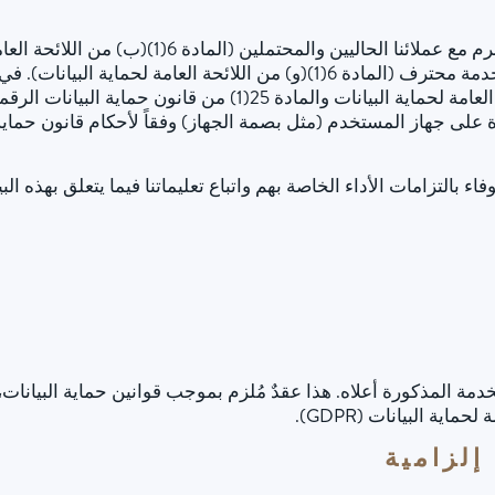
تُستخدم خدمة الاستضافة الخارجية لتنفيذ العقد المبرم
الإلكترونية بشكل آمن وسريع وفعال من قِبل مزود خدمة محترف (المادة 6(1)(و) 
البيانات حصراً استناداً إلى المادة 6(1)(أ) من اللائحة العامة لحم
 على جهاز المستخدم (مثل بصمة الجهاز) وفقاً لأحكام قانون حماي
فاء بالتزامات الأداء الخاصة بهم واتباع تعليماتنا فيما يتعلق بهذه البي
ة معالجة بيانات (DPA) لاستخدام الخدمة المذكورة أعلاه. هذا عقدٌ مُلزم بموجب قوانين 
اية البيانات (GDPR).