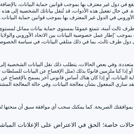
في دول غير معترف بها بموجب قوانين حماية البيانات، بالإضافة 
دة. في حال تفعيل هذه الأدوات، قد تُنقل بياناتك الشخصية إلى هذه ال
لأوروبي في الدول غير المعترف بها بموجب قوانين حماية البيانات.
 طرف ثالث آمنة، تتمتع عمومًا بمستوى حماية بيانات مماثل لمستوى ا
 دول طرف ثالث، بما في ذلك متلقي البيانات، في سياسة الخصوصي
 متعددة. وفي بعض الحالات، يتطلب ذلك نقل البيانات الشخصية إلى
، أو إذا كنا ملزمين قانونًا بذلك (مثل الإفصاح عن البيانات للسلطات
من اللائحة العامة لحماية البيانات، أو إذا كان هناك أساس قانوني آخر يسمح بال
قد ساري المفعول بشأن معالجة البيانات. وفي حالة المعالجة المشتر
إلا بموافقتك الصريحة. كما يمكنك سحب أي موافقة سبق أن منحتها ل