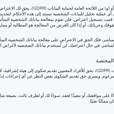
في حال معالجة البيانات استنادًا إلى المادة 6(1)(
ي عملية تحليل للبيانات الشخصية تستند إلى هذه الأحكام. لتحديد 
إذا قمت بتسجيل اعتراض، فلن نقوم بمعالجة بياناتك الشخصية المتأثرة
وقك وحرياتك، أو إذا كان الغرض من المعالجة هو المطالبة أو ممارس
المباشر، فلك الحق في الاعتراض على معالجة بياناتك الشخصية الم
 المباشر. في حال اعتراضك، لن تُستخدم بياناتك الشخصية لأغراض ال
المختصة
في حال حدوث انتهاكات للائحة العامة لحماية البيانات (GDPR)، يحق للأفراد المعنيين تقديم 
المزعوم. ويسري حق تقديم الشكوى بغض النظر عن أي إجراءات إداري
اءً على موافقتك أو تنفيذًا لعقد، سواءً لك أو لطرف ثالث، بصيغة شائ
مكنًا تقنيًا.