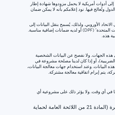
إلى أدوات أمريكية لا يحمل مزودوها شهادة إطار
دول وتُعالج فيها. نود إعلامكم بأنه لا يمكن ضمان
لاتحاد الأوروبي. ولذلك، يُسمح بنقل البيانات إلى
الولايات المتحدة إذا كان المتلقي حاصلًا على شهادة بموجب "إطار عمل خصوصية البيانات بين الاتحاد الأوروبي والولايات المتحدة" (DPF) أو لديه ضمانات إضافية مناسبة.
ة هذه.
 هذه الجهات. ولا نفصح عن البيانات الشخصية
 الضريبية)، أو إذا كان لدينا مصلحة مشروعة في
إفصاح عن هذه البيانات. وعند استخدام جهات معالجة البيانات،
كة، يتم إبرام اتفاقية معالجة مشتركة.
نا في أي وقت. ولا يؤثر ذلك على مشروعية أي
الحق في الاعتراض على جمع البيانات في حالات خاصة؛ الحق في الاعتراض على الإعلانات المباشرة (المادة 21 من اللائحة العامة لحماية