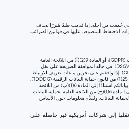
 جُمعت من أجله. إذا قدمت طلبًا مُبررًا لحذف
فترات الاحتفاظ المنصوص عليها في قوانين الضرائب
إذا وافقتم على معالجة بياناتكم، فإننا نعالج بياناتكم الشخصية استنادًا إلى المادة 6(1)(أ) من اللائحة العامة لحماية البيانات (GDPR)، أو المادة 9(2)(أ) من اللائحة العامة
لحماية البيانات (GDPR) إذا تمت معالجة فئات خاصة من البيانات وفقًا للمادة 9(1) من اللائحة العامة لحماية البيانات (DSGVO). في حالة الموافقة الصريحة على نقل
البيانات الشخصية إلى دول ثالثة، تستند معالجة البيانات أيضًا إلى المادة 49(1)(أ) من اللائحة العامة لحماية البيانات (GDPR). إذا وافقتم على تخزين ملفات تعريف الارتباط
أو الوصول إلى المعلومات في جهازكم (مثلًا، عبر بصمة الجهاز)، فإن معالجة البيانات تستند بالإضافة إلى ذلك إلى المادة 25(1) من قانون حماية البيانات الرقمية (TDDDG).
يمكنكم سحب موافقتكم في أي وقت. إذا كانت بياناتكم مطلوبة لتنفيذ عقد أو لاتخاذ إجراءات ما قبل التعاقد، فإننا نعالج بياناتكم استنادًا إلى المادة 6(1)(ب) من اللائحة
العامة لحماية البيانات (GDPR). علاوة على ذلك، إذا كانت بياناتكم مطلوبة للوفاء بالتزام قانوني، فإننا نعالجها استنادًا إلى المادة 6(1)(ج) من اللائحة العامة لحماية البيانات
ًا إلى مصلحتنا المشروعة وفقًا للمادة 6(1)(و) من اللائحة العامة لحماية البيانات. وتُقدَّم معلومات حول الأساس
ونقلها إلى شركات أمريكية غير حاصلة على