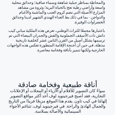
والمحاطة بمناظر جبلية شاهقة وسماء صافية؛ وحدائق محلية
واسعة وأراضي رطبة تعج بالحياة البرية؛ وثروة من مشاهد
المزارع الأصيلة التي تضم كروم العنب والماشية والأغنام
والدواجن - بما في ذلك بط العداء الهندي الشهير لدينا وحدائق
الخضراوات الوفيرة.
باعتبارها مجمعًا للتراث الوطني، تعرض هذه الملكية مباني كيب
داتش ذات الأسقف الجملونية والقش والجدران البيضاء التي تم
ترميمها بشكل أصيل من القرن الثامن عشر كخلفية تاريخية
مذهلة، في حين أن أجنحة الإقامة المتطورة تعكس هذه الواجهات
الخارجية ولكنها تتميز بأناقة وفخامة معاصرة.
أناقة طبيعية وفخامة صادقة
سواءً كان التصوير للأفلام أو الأزياء أو المجلات أو الإعلانات
التجارية، فقد أصبح فيرجينويد لوف أحد أكثر مواقع التصوير
إلهامًا في كيب تاون. يقدم هذا الموقع مزيجًا فريدًا من التاريخ
والجمال الهادئ والراحة. في فيرجينويد لوف، تتناغم الأجواء
السينمائية والأصالة بسلاسة.