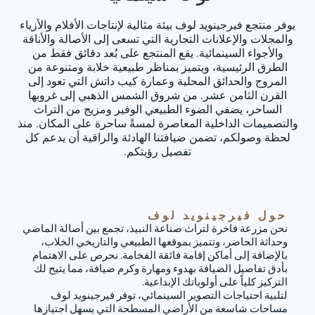
يوفر منتجع فيرجينويد لوف بيئة مثالية لإنتاجات الأفلام والأزياء
والمجلات والإعلانات التجارية التي تسعى إلى الأصالة والأناقة
والأجواء السينمائية. يقع المنتجع على بُعد دقائق فقط من
الطرق الرئيسية، ويتميز بمناظر طبيعية خلابة ومتنوعة من
المروج والحدائق المحلية وعمارة كيب داتش التي تعود إلى
القرن الثامن عشر. من شروق الشمس الذهبي إلى غروبها
الساحر، يضفي الضوء الطبيعي الوفير ومزيج من التراث
والتصميمات الداخلية المعاصرة لمسةً ساحرة على المكان. منذ
لحظة وصولكم، تضمن ضيافتنا الهادئة والراقية أن يدعم كل
تفصيل رؤيتكم.
حول فيرجينويد لوف
نحن مزرعة فاخرة لتراث صناعة النبيذ، تجمع بين أصالة الماضي
وحداثة الحاضر، وتتميز بموقعها الطبيعي والتاريخي الخلاب،
بالإضافة إلى أماكن إقامة فائقة الفخامة. نحرص على الاهتمام
بأدق تفاصيل الضيافة بهدوء ومهارة وكرم ضيافة، مما يتيح لك
التركيز كلياً على أولوياتك الإبداعية.
لتلبية احتياجات التصوير السينمائي، توفر فيرجينويد لوف
مساحات شاسعة من الأراضي المسطحة التي يسهل اجتيازها