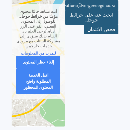
reservations@vergenoegd.co.za
أنت تشاهد حاليًا محتوى
ابحث عنه على خرائط
خرائط جوجل
مؤقتًا من
.
جوجل
للوصول إلى المحتوى
الفعلي، انقر على الزر
فحص الائتمان
أدناه. يُرجى العلم بأن
القيام بذلك سيؤدي إلى
مشاركة البيانات مع مزودي
خدمات خارجيين.
للمزيد من المعلومات
إلغاء حظر المحتوى
اقبل الخدمة
المطلوبة وافتح
المحتوى المحظور