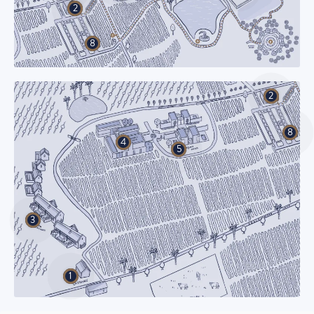
2
8
2
8
4
5
3
1