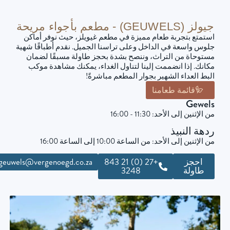
جيولز (GEUWELS) - مطعم بأجواء مريحة
استمتع بتجربة طعام مميزة في مطعم غيويلز، حيث نوفر أماكن
جلوس واسعة في الداخل وعلى تراسنا الجميل. نقدم أطباقًا شهية
مستوحاة من التراث، وننصح بشدة بحجز طاولة مسبقًا لضمان
مكانك. إذا انضممت إلينا لتناول الغداء، يمكنك مشاهدة موكب
البط العداء الشهير بجوار المطعم مباشرةً!
قائمة طعامنا
Gewels
من الإثنين إلى الأحد: 11:30 - 16:00
ردهة النبيذ
من الإثنين إلى الأحد: من الساعة 10:00 إلى الساعة 16:00
احجز
+27 (0) 21 843
geuwels@vergenoegd.co.za
طاولة
3248