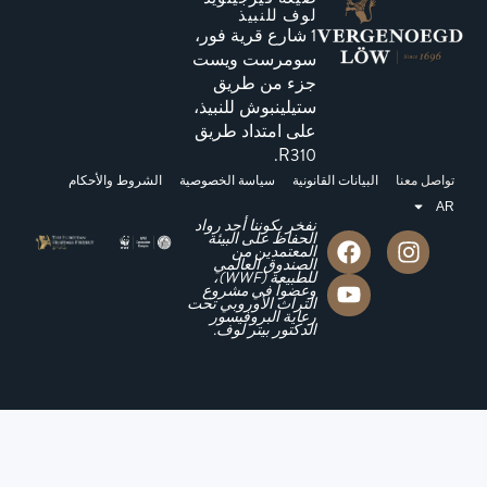
لوف للنبيذ
1 شارع قرية فور،
سومرست ويست
جزء من طريق
ستيلينبوش للنبيذ،
على امتداد طريق
R310.
تواصل معنا
البيانات القانونية
سياسة الخصوصية
الشروط والأحكام
AR
نفخر بكوننا أحد رواد
الحفاظ على البيئة
المعتمدين من
الصندوق العالمي
للطبيعة (WWF)،
وعضواً في مشروع
التراث الأوروبي تحت
رعاية البروفيسور
الدكتور بيتر لوف.