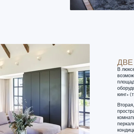
ДВЕ
В люксе
возмож
площад
оборуд
кинг» 
Вторая
простр
комнат
перкал
кондиц