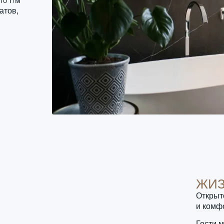
0 г/м²
атов,
ЖИЗ
Открыт
и комф
Гости 