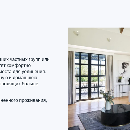
ших частных групп или
тят комфортно
места для уединения.
йную и домашнюю
проводящих больше
диненного проживания,