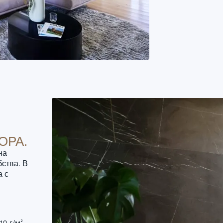
ОРА.
на
ства. В
а с