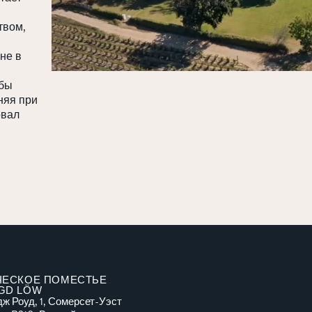
твом,
не в
обы
няя при
овал
ЧЕСКОЕ ПОМЕСТЬЕ
GD LÖW
ж Роуд, 1, Сомерсет-Уэст