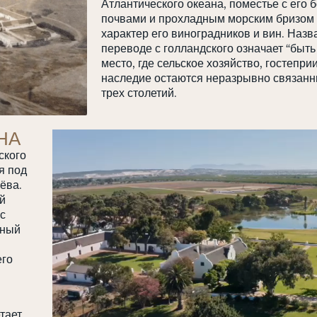
Атлантического океана, поместье с его 
почвами и прохладным морским бризом
характер его виноградников и вин. Назва
переводе с голландского означает “быт
место, где сельское хозяйство, гостепри
наследие остаются неразрывно связанн
трех столетий.
НА
ского
я под
ёва.
й
с
рный
его
тает